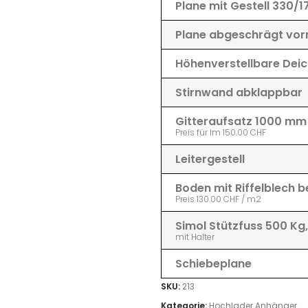
Plane mit Gestell 330/
Plane abgeschrägt vor
Höhenverstellbare Deic
Stirnwand abklappbar
Gitteraufsatz 1000 mm 
Preis für lm 150.00 CHF
Leitergestell
Boden mit Riffelblech b
Preis 130.00 CHF / m2
Simol Stützfuss 500 Kg
mit Halter
Schiebeplane
SKU:
213
Kategorie:
Hochlader Anhänger