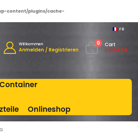
wp-content/plugins/cache-
FR
0
Willkommen
Cart
Anmelden / Registrieren
CHF
0.00
Container
zteile
Onlineshop
KG