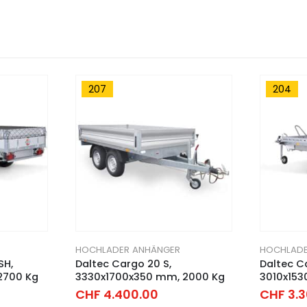
207
204
HOCHLADER ANHÄNGER
HOCHLADE
SH,
Daltec Cargo 20 S,
Daltec Ca
2700 Kg
3330x1700x350 mm, 2000 Kg
3010x153
CHF
4.400.00
CHF
3.3