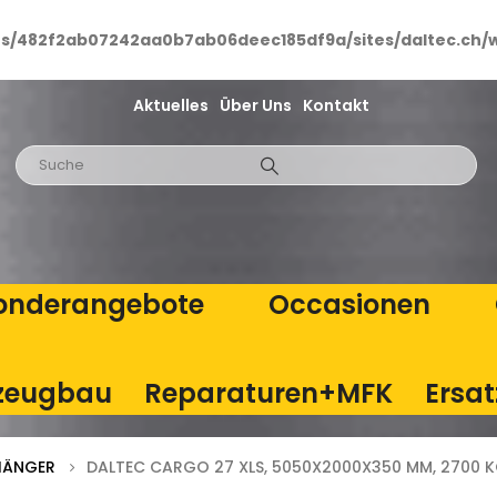
ts/482f2ab07242aa0b7ab06deec185df9a/sites/daltec.ch/
Aktuelles
Über Uns
Kontakt
onderangebote
Occasionen
zeugbau
Reparaturen+MFK
Ersat
HÄNGER
DALTEC CARGO 27 XLS, 5050X2000X350 MM, 2700 