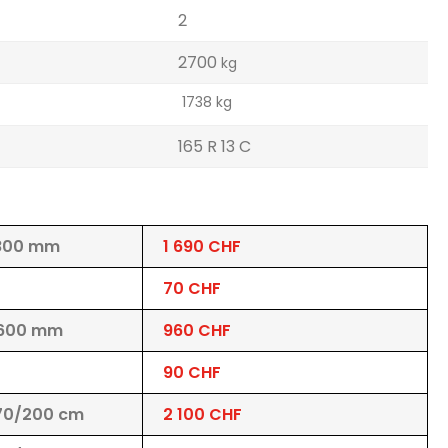
2
2700
kg
1738 kg
165 R 13 C
1800 mm
1 690 CHF
70 CHF
 600 mm
960 CHF
90 CHF
170/200 cm
2 100 CHF