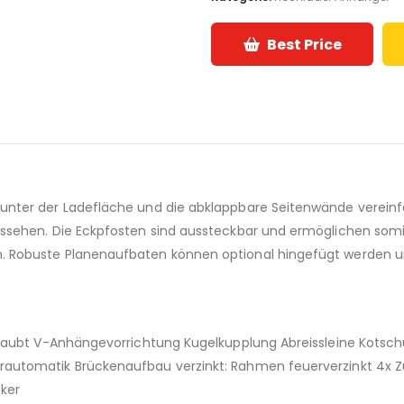
Best Price
nter der Ladefläche und die abklappbare Seitenwände vereinfa
ussehen. Die Eckpfosten sind aussteckbar und ermöglichen som
 Robuste Planenaufbaten können optional hingefügt werden um
hraubt V-Anhängevorrichtung Kugelkupplung Abreissleine Kotsch
automatik Brückenaufbau verzinkt: Rahmen feuerverzinkt 4x Zu
cker