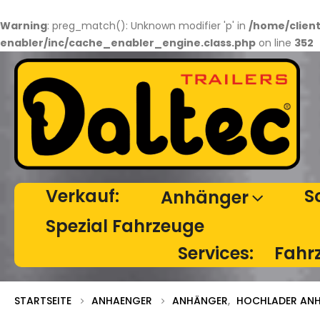
Warning
: preg_match(): Unknown modifier 'p' in
/home/clien
enabler/inc/cache_enabler_engine.class.php
on line
352
Verkauf:
S
Anhänger
Spezial Fahrzeuge
Services:
Fahr
STARTSEITE
ANHAENGER
ANHÄNGER
,
HOCHLADER AN