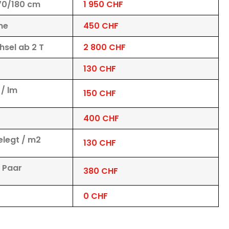
170/180 cm
1 950 CHF
ne
450 CHF
hsel ab 2 T
2 800 CHF
130 CHF
/ lm
150 CHF
400 CHF
elegt / m2
130 CHF
, Paar
380 CHF
0 CHF