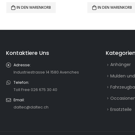
IN DEN WARENKORB
IN DEN WARENKORB
Kontaktiere Uns
Kategorie
Anhänger
Adresse:
Industriestrasse 14 1580 Avenches
Mulden und
Telefon:
Fahrzeugb
Toll Free 026 675 30 40
Occasionen
Email:
daltec@daltec.ch
Ersatzteile