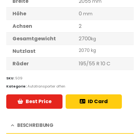
Breite
2055
mm
Höhe
0
mm
Achsen
2
Gesamtgewicht
2700
kg
2070 kg
Nutzlast
Räder
195/55 R 10 C
SKU:
509
Kategorie:
Autotransporter offen
Best Price
ID Card
BESCHREIBUNG