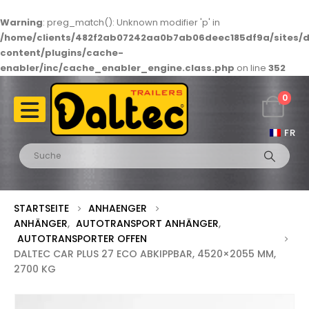
Warning
: preg_match(): Unknown modifier 'p' in
/home/clients/482f2ab07242aa0b7ab06deec185df9a/sites/d
content/plugins/cache-
enabler/inc/cache_enabler_engine.class.php
on line
352
0
FR
STARTSEITE
ANHAENGER
ANHÄNGER
,
AUTOTRANSPORT ANHÄNGER
,
AUTOTRANSPORTER OFFEN
DALTEC CAR PLUS 27 ECO ABKIPPBAR, 4520×2055 MM,
2700 KG