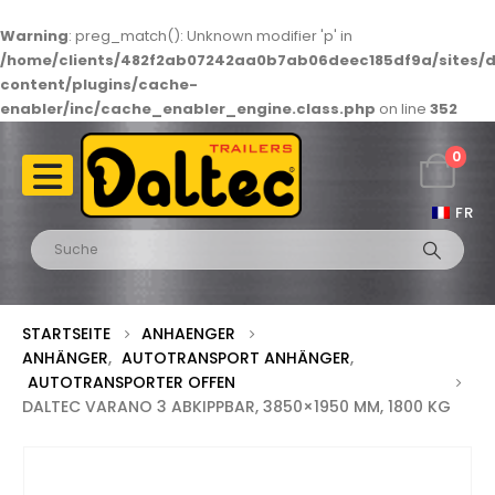
Warning
: preg_match(): Unknown modifier 'p' in
/home/clients/482f2ab07242aa0b7ab06deec185df9a/sites/d
content/plugins/cache-
enabler/inc/cache_enabler_engine.class.php
on line
352
0
FR
STARTSEITE
ANHAENGER
ANHÄNGER
,
AUTOTRANSPORT ANHÄNGER
,
AUTOTRANSPORTER OFFEN
DALTEC VARANO 3 ABKIPPBAR, 3850×1950 MM, 1800 KG