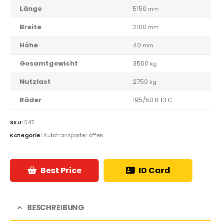
Länge
5150
mm
Breite
2100
mm
Höhe
40
mm
Gesamtgewicht
3500
kg
Nutzlast
2750
kg
Räder
195/50 R 13 C
SKU:
547
Kategorie:
Autotransporter offen
Best Price
ID Card
BESCHREIBUNG