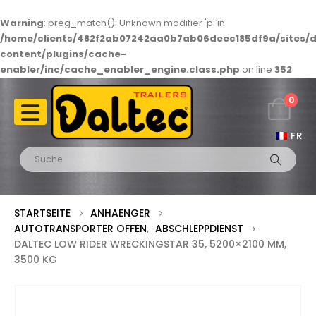
Warning
: preg_match(): Unknown modifier 'p' in
/home/clients/482f2ab07242aa0b7ab06deec185df9a/sites/d
content/plugins/cache-
enabler/inc/cache_enabler_engine.class.php
on line
352
0
FR
STARTSEITE
ANHAENGER
AUTOTRANSPORTER OFFEN
,
ABSCHLEPPDIENST
DALTEC LOW RIDER WRECKINGSTAR 35, 5200×2100 MM,
3500 KG