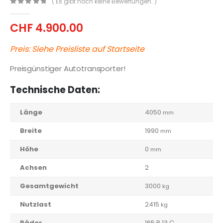
( Es gibt noch keine Bewertungen. )
0
out of 5
CHF
4.900.00
Preis: Siehe Preisliste auf Startseite
Preisgünstiger Autotransporter!
Technische Daten:
Länge
4050
mm
Breite
1990
mm
Höhe
0
mm
Achsen
2
Gesamtgewicht
3000
kg
Nutzlast
2415
kg
Räder
165 R 13 C