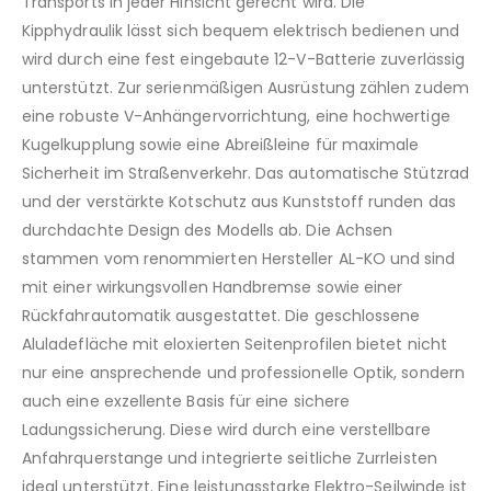
Transports in jeder Hinsicht gerecht wird.
Die
Kipphydraulik lässt sich bequem elektrisch bedienen und
wird durch eine fest eingebaute 12-V-Batterie zuverlässig
unterstützt.
Zur serienmäßigen Ausrüstung zählen zudem
eine robuste V-Anhängervorrichtung,
eine hochwertige
Kugelkupplung sowie eine Abreißleine für maximale
Sicherheit im Straßenverkehr.
Das automatische Stützrad
und der verstärkte Kotschutz aus Kunststoff runden das
durchdachte Design des Modells ab.
Die Achsen
stammen vom renommierten Hersteller AL-KO und sind
mit einer wirkungsvollen Handbremse sowie einer
Rückfahrautomatik ausgestattet.
Die geschlossene
Aluladefläche mit eloxierten Seitenprofilen bietet nicht
nur eine ansprechende und professionelle Optik,
sondern
auch eine exzellente Basis für eine sichere
Ladungssicherung.
Diese wird durch eine verstellbare
Anfahrquerstange und integrierte seitliche Zurrleisten
ideal unterstützt.
Eine leistungsstarke Elektro-Seilwinde ist