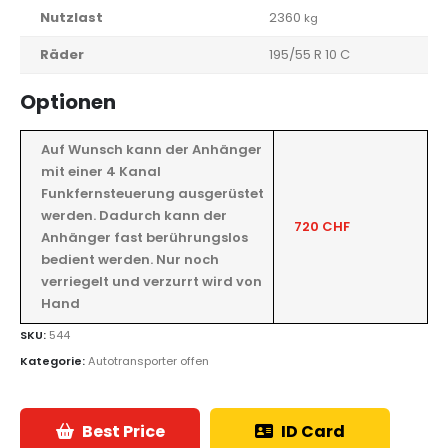
Nutzlast
2360
kg
Räder
195/55 R 10 C
Optionen
Auf Wunsch kann der Anhänger
mit einer 4 Kanal
Funkfernsteuerung ausgerüstet
werden. Dadurch kann der
720 CHF
Anhänger fast berührungslos
bedient werden. Nur noch
verriegelt und verzurrt wird von
Hand
SKU:
544
Kategorie:
Autotransporter offen
Best Price
ID Card