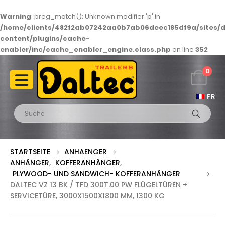
Warning
: preg_match(): Unknown modifier 'p' in
/home/clients/482f2ab07242aa0b7ab06deec185df9a/sites/d
content/plugins/cache-
enabler/inc/cache_enabler_engine.class.php
on line
352
0
FR
STARTSEITE
ANHAENGER
ANHÄNGER
,
KOFFERANHÄNGER
,
PLYWOOD- UND SANDWICH- KOFFERANHÄNGER
DALTEC VZ 13 BK / TFD 300T.00 PW FLÜGELTÜREN +
SERVICETÜRE, 3000X1500X1800 MM, 1300 KG