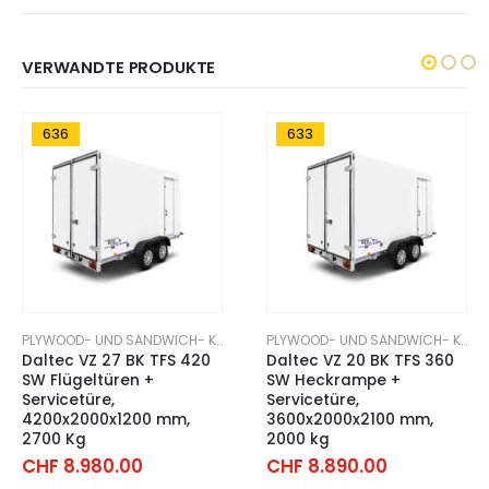
VERWANDTE PRODUKTE
633
652
PLYWOOD- UND SANDWICH- KOFFERANHÄNGER
PLYWOOD- UND SANDWICH- KOFFERANHÄNGER
Daltec VZ 20 BK TFS 360
Daltec Cargo 20 BK TFSP
SW Heckrampe +
300 SW, 3000x2000x2100
Servicetüre,
mm, 2000 Kg
3600x2000x2100 mm,
CHF
8.540.00
2000 kg
CHF
8.890.00
IN DEN WARENKORB