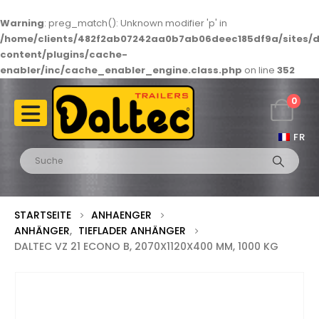
Warning
: preg_match(): Unknown modifier 'p' in
/home/clients/482f2ab07242aa0b7ab06deec185df9a/sites/d
content/plugins/cache-
enabler/inc/cache_enabler_engine.class.php
on line
352
0
FR
STARTSEITE
ANHAENGER
ANHÄNGER
,
TIEFLADER ANHÄNGER
DALTEC VZ 21 ECONO B, 2070X1120X400 MM, 1000 KG