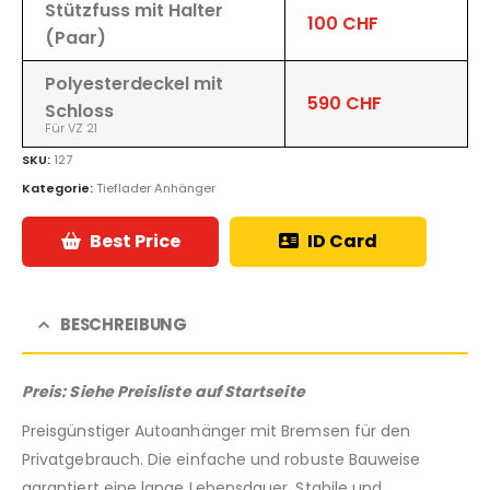
Stützfuss mit Halter
100 CHF
(Paar)
Polyesterdeckel mit
590 CHF
Schloss
Für VZ 21
SKU:
127
Kategorie:
Tieflader Anhänger
Best Price
ID Card
BESCHREIBUNG
Preis: Siehe Preisliste auf Startseite
Preisgünstiger Autoanhänger mit Bremsen für den
Privatgebrauch. Die einfache und robuste Bauweise
garantiert eine lange Lebensdauer. Stabile und