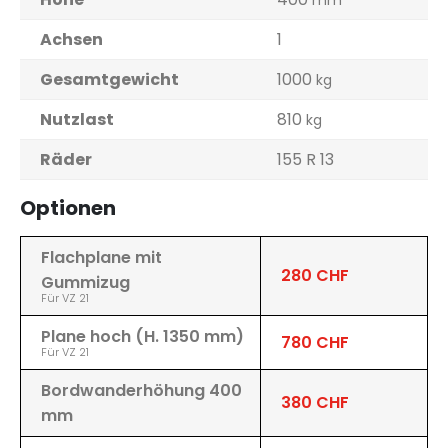
mm
Achsen
1
Gesamtgewicht
1000
kg
Nutzlast
810
kg
Räder
155 R 13
Optionen
Flachplane mit
280 CHF
Gummizug
Für VZ 21
Plane hoch (H. 1350 mm)
780 CHF
Für VZ 21
Bordwanderhöhung 400
380 CHF
mm