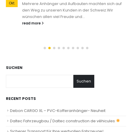
Okt.
Mehrere Anhänger und Aufbauten machten sich auf
den Weg zu unseren Kunden in der Schweiz.Wir
wünschen allen viel Freude und...
read more
SUCHEN
Suchen
RECENT POSTS
Debon CARGO XL – PVC-Kofferanhänger- Neuheit
Daltec Fahrzeugbau / Daltec construction de véhicules
Sicherer Transport für Ihre wertvollen Fahrzeuge!