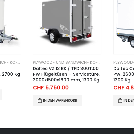
PLYWOOD- UND SANDWICH- KOFFERANHÄNGER
PLYWOOD- UND SANDWICH- KOFFERANHÄNGER
Daltec VZ 13 BK / TFD 300T.00
Daltec C
 2700 Kg
PW Flügeltüren + Servicetüre,
PW, 260
3000x1500x1800 mm, 1300 Kg
1300 Kg
CHF
5.750.00
CHF
4.8
IN DEN WARENKORB
IN D