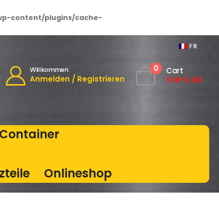
wp-content/plugins/cache-
FR
0
Willkommen
Cart
Anmelden / Registrieren
CHF
0.00
Container
zteile
Onlineshop