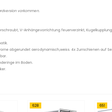
dardversion vorkommen.
rschraubt, V-Anhängevorrichtung feuerverzinkt, Kugelkupplung, 
atik.
 vorne abgerundet aerodynamisch,weiss. 4x Zurrschienen auf Se
sbar.
inderinge im Boden.
ker.
628
651