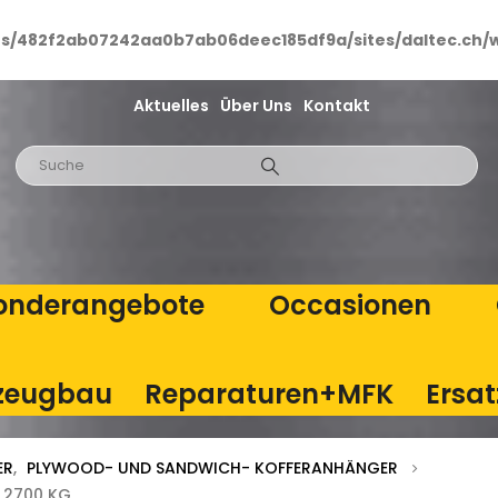
ts/482f2ab07242aa0b7ab06deec185df9a/sites/daltec.ch/
Aktuelles
Über Uns
Kontakt
onderangebote
Occasionen
zeugbau
Reparaturen+MFK
Ersat
ER
,
PLYWOOD- UND SANDWICH- KOFFERANHÄNGER
 2700 KG