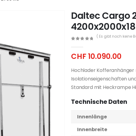
Daltec Cargo 2
4200x2000x18
( Es gibt noch keine 
0
out of 5
CHF
10.090.00
Hochlader Kofferanhänger 
Isolationseigenschaften und
Standard mit Heckrampe Hin
Technische Daten
Innenlänge
Innenbreite