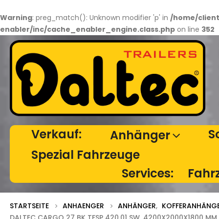
Warning
: preg_match(): Unknown modifier 'p' in
/home/clien
enabler/inc/cache_enabler_engine.class.php
on line
352
Verkauf:
S
Anhänger
Spezial Fahrzeuge
Services:
Fahr
STARTSEITE
ANHAENGER
ANHÄNGER
,
KOFFERANHÄNG
DALTEC CARGO 27 BK TFSP 420.01 SW, 4200X2000X1800 MM,