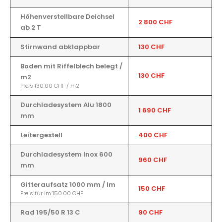
Höhenverstellbare Deichsel
2 800 CHF
ab 2 T
Stirnwand abklappbar
130 CHF
Boden mit Riffelblech belegt /
130 CHF
m2
Preis 130.00 CHF / m2
Durchladesystem Alu 1800
1 690 CHF
mm
Leitergestell
400 CHF
Durchladesystem Inox 600
960 CHF
mm
Gitteraufsatz 1000 mm / lm
150 CHF
Preis für lm 150.00 CHF
Rad 195/50 R 13 C
90 CHF