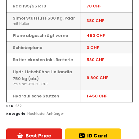
Rad 195/55 R 10
70 CHF
Simol Stützfuss 500 Kg, Paar
380 CHF
mit Halter
Plane abgeschrägt vorne
450 CHF
Schiebeplane
0 CHF
Batteriekasten inkl. Batterie
530 CHF
Hydr. Hebehühne Hollandia
9 800 CHF
750 kg (ab.)
Preis ab: 9’800.- CHF
Hydraulische Stützen
1 450 CHF
SKU:
232
Kategorie:
Hochlader Anhänger
Best Price
ID Card