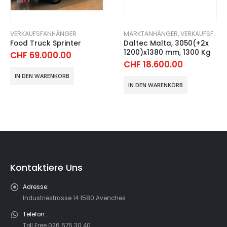
VERKAUFSFANHÄNGER
MARKTANHÄNGER
,
VERKAUFSFANHÄNGER
Food Truck Sprinter
Daltec Malta, 3050(+2x
1200)x1380 mm, 1300 Kg
CHF
69.000.00
CHF
18.600.00
IN DEN WARENKORB
IN DEN WARENKORB
Kontaktiere Uns
Adresse:
Industriestrasse 14 1580 Avenches
Telefon:
Toll Free 026 675 30 40